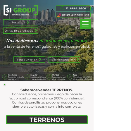
11 6194 5600
@sigroupinmobiliaria
Terrenos
Otras propiedades
Nos dedicamos
de manera profesional
a la venta de terrenos, galpones y edificios en block
Tenés un lote?
Sos constructor?
Sabemos vender TERRENOS.
Con los dueños, opinamos luego de hacer la
factibilidad correspondiente (100% confidencial).
Con los desarrollistas, proponemos opciones
siempre autorizadas y con la info completa.
TERRENOS