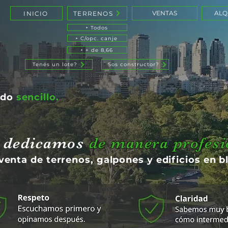
VENTAS
ALQ
INICIO
TERRENOS
‣ Todos
‣ C/opc. canje
‣ + de 8,66
Tenés un lote?
Sos constructor?
ndo
sencillo.
 dedicamos
de manera profesi
 venta de terrenos, galpones y edificios en b