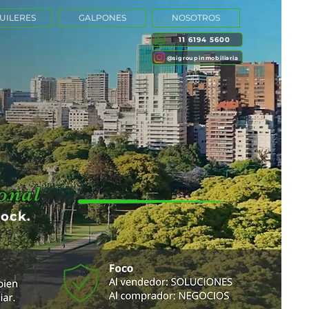
UILERES
GALPONES
NOSOTROS
11 6194 5600
@sigroupinmobiliaria
onal
lock.