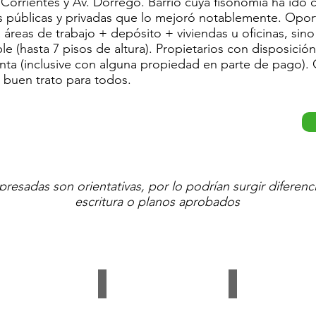
. Corrientes y Av. Dorrego. Barrio cuya fisonomía ha i
as públicas y privadas que lo mejoró notablemente. Opo
áreas de trabajo + depósito + viviendas u oficinas, sino
le (hasta 7 pisos de altura). Propietarios con disposició
venta (inclusive con alguna propiedad en parte de pago)
 buen trato para todos.
resadas son orientativas, por lo podrían surgir diferenci
escritura o planos aprobados
S 107 2
LEMOS 107 4
LEMOS 107 3