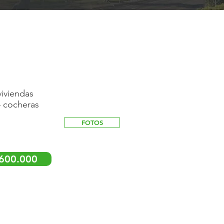
viviendas
4 cocheras
FOTOS
600.000