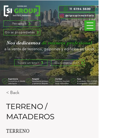
11 6194 5600
@sigroupinmobiliaria
Terrenos
Otras propiedades
Nos dedicamos
de manera profesional
a la venta de terrenos, galpones y edificios en block
Tenés un lote?
Sos constructor?
< Back
TERRENO /
MATADEROS
TERRENO