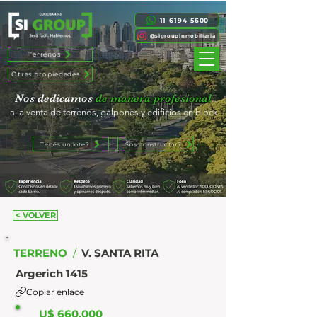
11 6194 5600
@sigroupinmobiliaria
Terrenos
Otras propiedades
Nos dedicamos
de manera profesional
a la venta de terrenos, galpones y edificios en block
Tenés un lote?
Sos constructor?
< VOLVER
TERRENO
/
V. SANTA RITA
Argerich 1415
Copiar enlace
U$ 660.000