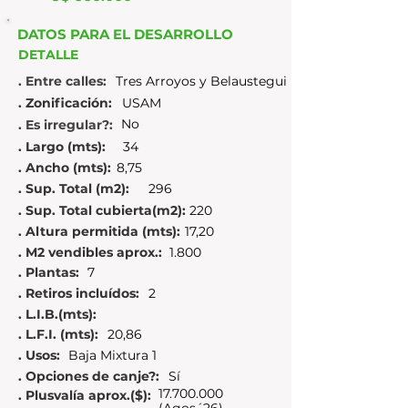
DATOS PARA EL DESARROLLO
DETALLE
. Entre calles:
Tres Arroyos y Belaustegui
. Zonificación:
USAM
No
. Es irregular?:
. Largo (mts):
34
. Ancho (mts):
8,75
. Sup. Total (m2):
296
. Sup. Total cubierta(m2):
220
. Altura permitida (mts):
17,20
. M2 vendibles aprox.:
1.800
. Plantas:
7
. Retiros incluídos:
2
. L.I.B.(mts):
. L.F.I. (mts):
20,86
. Usos:
Baja Mixtura 1
. Opciones de canje?:
Sí
17.700.000
. Plusvalía aprox.($):