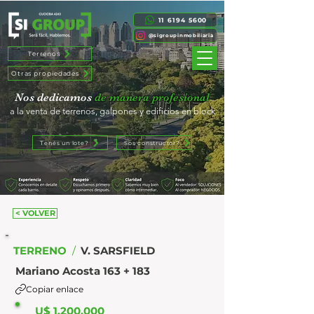
11 6194 5600
@sigroupinmobiliaria
Terrenos
Otras propiedades
Nos dedicamos
de manera profesional
a la venta de terrenos, galpones y edificios en block
Tenés un lote?
Sos constructor?
< VOLVER
TERRENO
/
V. SARSFIELD
Mariano Acosta 163 + 183
Copiar enlace
U$
1.200.000