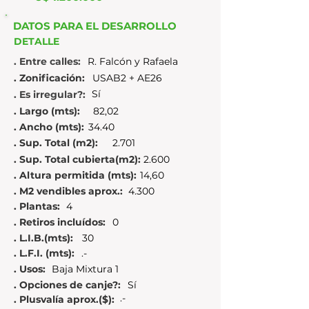
DATOS PARA EL DESARROLLO
DETALLE
. Entre calles:
R. Falcón y Rafaela
. Zonificación:
USAB2 + AE26
Sí
. Es irregular?:
. Largo (mts):
82,02
. Ancho (mts):
34.40
. Sup. Total (m2):
2.701
. Sup. Total cubierta(m2):
2.600
. Altura permitida (mts):
14,60
. M2 vendibles aprox.:
4.300
. Plantas:
4
. Retiros incluídos:
0
. L.I.B.(mts):
30
. L.F.I. (mts):
.-
. Usos:
Baja Mixtura 1
. Opciones de canje?:
Sí
.-
. Plusvalía aprox.($):