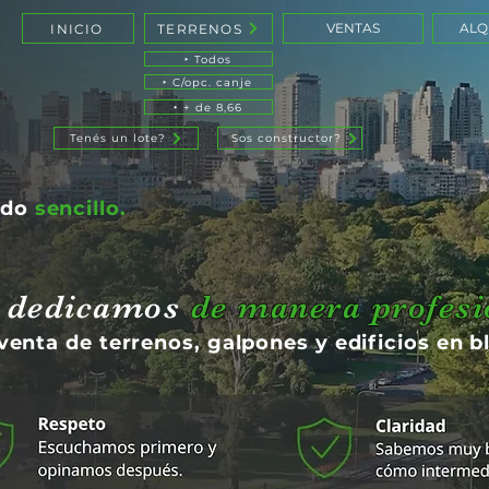
VENTAS
ALQ
INICIO
TERRENOS
‣ Todos
‣ C/opc. canje
‣ + de 8,66
Tenés un lote?
Sos constructor?
ndo
sencillo.
 dedicamos
de manera profesi
 venta de terrenos, galpones y edificios en b