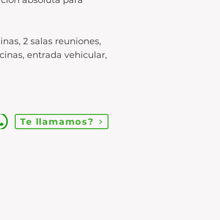
ición absoluta para
inas, 2 salas reuniones,
inas, entrada vehicular,
Te llamamos?