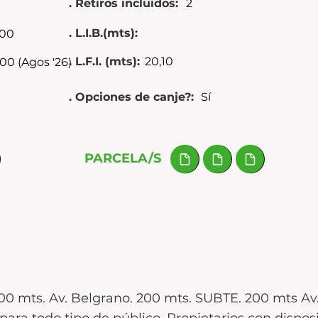
. Retiros incluídos:
2
. L.I.B.(mts):
400
. L.F.I. (mts):
20,10
00 (Agos '26)
. Opciones de canje?:
Sí
PARCELA/S
. 100 mts. Av. Belgrano. 200 mts. SUBTE. 200 mts 