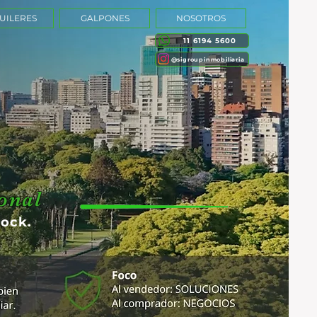
UILERES
GALPONES
NOSOTROS
11 6194 5600
@sigroupinmobiliaria
onal
lock.