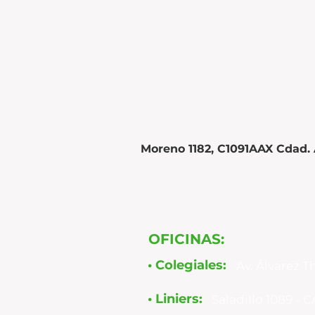
Moreno 1182, C1091AAX Cdad.
OFICINAS:
​•
Colegiales:
Av. Álvarez 
​•
Liniers:
Saladillo 1089 - 