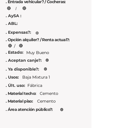
. Entrada vehicular? / Cocheras:
🔴
🔴
/
. AySA :
. ABL:
. Expensas?:
🔴
. Opción alquiler? / Renta actual?:
🔴
🔴
/
. Estado:
Muy Bueno
. Aceptan canje?:
🟢
. Ya disponible?:
🟢
. Usos:
Baja Mixtura 1
. Últ. uso:
Fábrica
. Material techo:
Cemento
. Material piso:
Cemento
. Área atención público?:
🟢