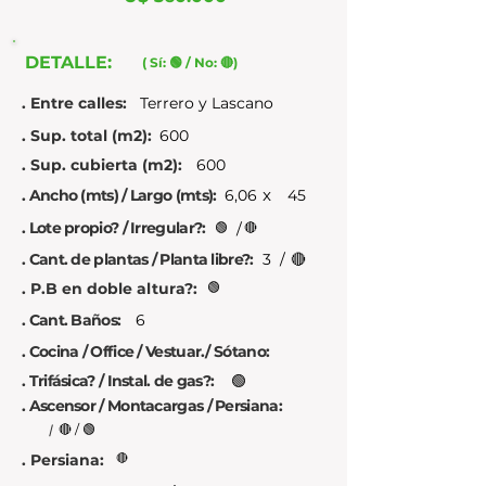
DETALLE:
( Sí: 🟢 / No: 🔴)
. Entre calles:
Terrero y Lascano
. Sup. total (m2):
600
. Sup. cubierta (m2):
600
x
. Ancho (mts) / Largo (mts):
6,06
45
. Lote propio? / Irregular?:
🟢
/
🔴
. Cant. de plantas / Planta libre?:
3
/
🔴
. P.B en doble altura?:
🟢
. Cant. Baños:
6
. Cocina / Office / Vestuar./ Sótano:
. Trifásica? / Instal. de gas?:
🟢
. Ascensor / Montacargas / Persiana:
🔴 / 🟢
/
. Persiana:
🔴