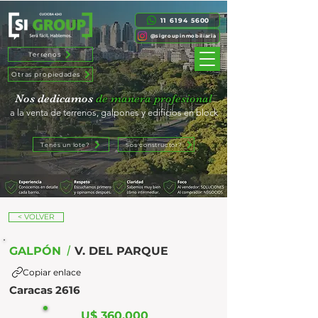
11 6194 5600
@sigroupinmobiliaria
Terrenos
Otras propiedades
Nos dedicamos
de manera profesional
a la venta de terrenos, galpones y edificios en block
Tenés un lote?
Sos constructor?
< VOLVER
/
GALPÓN
V. DEL PARQUE
Copiar enlace
Caracas 2616
U$ 360.000