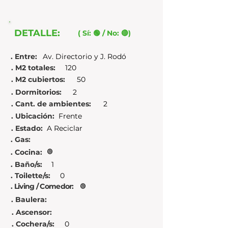
DETALLE:
( Sí: 🟢 / No: 🔴)
. Entre:
Av. Directorio y J. Rodó
. M2 totales:
120
. M2 cubiertos:
50
. Dormitorios:
2
. Cant. de ambientes:
2
. Ubicación:
Frente
. Estado:
A Reciclar
. Gas:
. Cocina:
🟢
. Baño/s:
1
. Toilette/s:
0
. Living / Comedor:
🟢
. Baulera:
. Ascensor:
. Cochera/s:
0