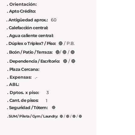
. Orientación:
. Apto Crédito:
. Antigüedad aprox.:
60
. Calefacción central:
. Agua caliente central:
. Dúplex o Tríplex? / Piso:
🔴 / P.B.
. Bcón / Patio / Terraza:
🔴/ 🔴 / 🟢
. Dependencia / Escritorio:
🔴 / 🔴
. Plaza Cercana:
. Expensas:
.-
. ABL:
. Dptos. x piso:
3
. Cant. de pisos:
1
. Seguridad / Tótem:
🔴
. SUM / Pileta / Gym / Laundry:
🔴 / 🔴 / 🔴 / 🔴