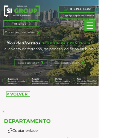
11 6194 5600
@sigroupinmobiliaria
Terrenos
Otras propiedades
Nos dedicamos
de manera profesional
a la venta de terrenos, galpones y edificios en block
Tenés un lote?
Sos constructor?
< VOLVER
DEPARTAMENTO
Copiar enlace